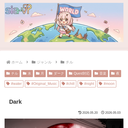
ホーム
ジャンル
チル
チル
水
月
ダーク
Quest対応
音楽
夜
#water
#Original_Music
#chill
#night
#moon
Dark
2026.05.20
2026.05.03