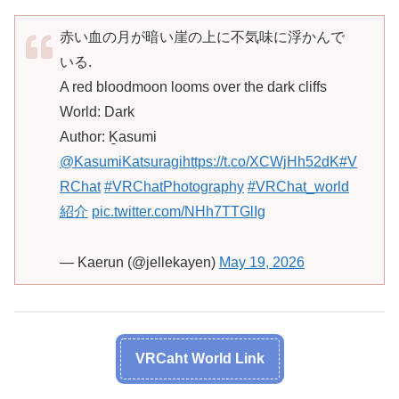
赤い血の月が暗い崖の上に不気味に浮かんで
いる.
A red bloodmoon looms over the dark cliffs
World: Dark
Author: Ḵasumi
@KasumiKatsuragi
https://t.co/XCWjHh52dK
#V
RChat
#VRChatPhotography
#VRChat_world
紹介
pic.twitter.com/NHh7TTGlIg
— Kaerun (@jellekayen)
May 19, 2026
VRCaht World Link