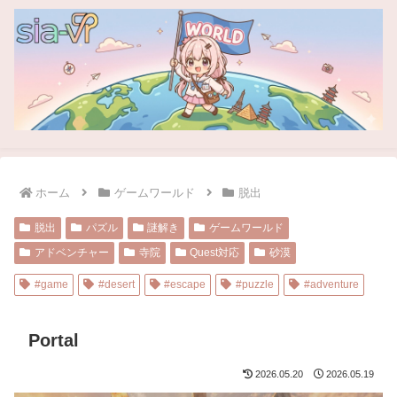
ホーム
ゲームワールド
脱出
脱出
パズル
謎解き
ゲームワールド
アドベンチャー
寺院
Quest対応
砂漠
#game
#desert
#escape
#puzzle
#adventure
Portal
2026.05.20
2026.05.19