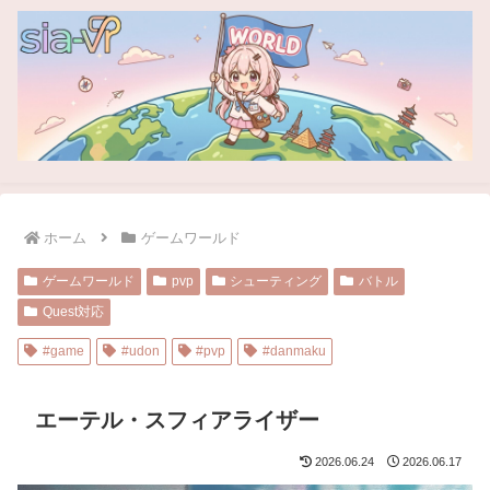
ホーム
ゲームワールド
ゲームワールド
pvp
シューティング
バトル
Quest対応
#game
#udon
#pvp
#danmaku
エーテル・スフィアライザー
2026.06.24
2026.06.17