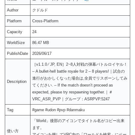
Author
クドルド
Platform
Cross-Platform
Capacity
24
WorldSize
86.47 MB
PublishDate
2026/06/17
［v1.1.0 ⁄ JP, EN］2~8人対戦の弾幕バトルロイヤル！
– A bullet-hell battle royale for 2 – 8 playersǃ｜試合の
進行がおかしくなった場合は,全員でリスポーンしてみ
Description
てください. – If the match doesn’t proceed as
expected, please try respawning together.｜＃
VRC_ASR_PVP｜グループ：ASRPVP.5247
Tag
#game #udon #pvp #danmaku
「World」後部のアイコンでタイトル名がコピー出来
ます。
使い方
アイコンを押してVRC内の「ワールドを検索」にペー