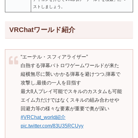
ストしましょう。
VRChatワールド紹介
“エーテル・スフィアライザー”
白熱する弾幕バトロワゲームワールドが来た
縦横無尽に襲いかかる弾幕を避けつつ,弾幕で
攻撃し,最後の一人を目指す
最大8人プレイ可能でスキルのカスタムも可能
エイム力だけではなくスキルの組み合わせや
回避力等の様々な要素が重要で奥が深い
#VRChat_world紹介
pic.twitter.com/83U35RCUyy