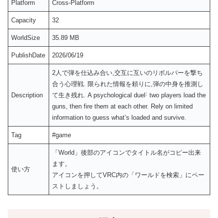
Platform
Cross-Platform
Capacity
32
WorldSize
35.89 MB
PublishDate
2026/06/19
2人で弾を仕込み合い,交互に互いのリボルバーを撃ち
合う心理戦. 限られた情報を頼りに,弾の中身を推測し
Description
て生き残れ. A psychological duel˸ two players load the
guns, then fire them at each other. Rely on limited
information to guess what’s loaded and survive.
Tag
#game
「World」後部のアイコンでタイトル名がコピー出来
ます。
使い方
アイコンを押してVRC内の「ワールドを検索」にペー
ストしましょう。