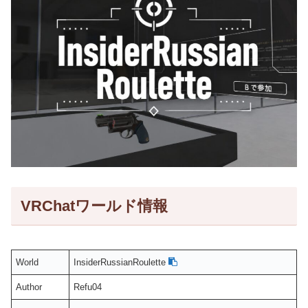
VRChatワールド情報
World
InsiderRussianRoulette
Author
Refu04